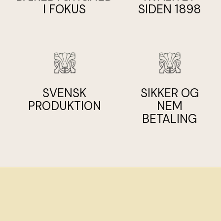
I FOKUS
SIDEN 1898
Vægt:
Gylden bleg 125gr
Længden varierer afhængigt af tykkelsen på det garn,
du ønsker.
Kontakt os, hvis du har spørgsmål til dette.
SVENSK
SIKKER OG
PRODUKTION
NEM
BETALING