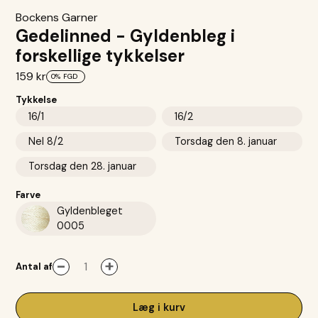
Bockens Garner
Gedelinned - Gyldenbleg i
forskellige tykkelser
159 kr
0%
FGD
Tykkelse
16/1
16/2
Nel 8/2
Torsdag den 8. januar
Torsdag den 28. januar
Farve
Gyldenbleget
0005
-
+
Antal af
Læg i kurv