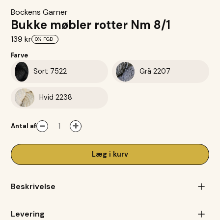
Bockens Garner
Bukke møbler rotter Nm 8/1
139 kr
0%
FGD
Farve
Sort 7522
Grå 2207
Hvid 2238
-
+
Antal af
Læg i kurv
Beskrivelse
Bockens Möbelåtta fra Holma-Helsinglands AB er et
Levering