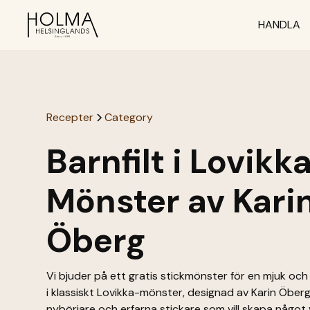
HANDLA
Recepter
Category
Barnfilt i Lovikk
Mönster av Kari
Öberg
Vi bjuder på ett gratis stickmönster för en mjuk och 
i klassiskt Lovikka-mönster, designad av Karin Öberg.
nybörjare och erfarna stickare som vill skapa något