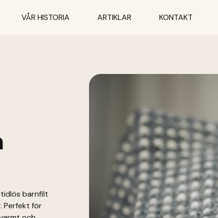
VÅR HISTORIA
ARTIKLAR
KONTAKT
a
n
tidlös barnfilt
 Perfekt för
 varmt och