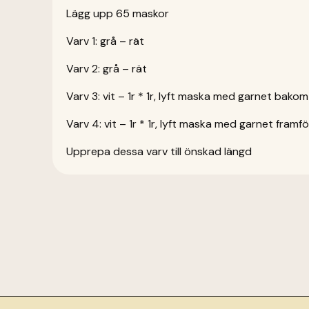
Lägg upp 65 maskor
Varv 1: grå – rät
Varv 2: grå – rät
Varv 3: vit – 1r * 1r, lyft maska med garnet bako
Varv 4: vit – 1r * 1r, lyft maska med garnet fram
Upprepa dessa varv till önskad längd