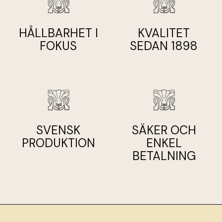
oanvänd och i originalförpackning. Returkostnader står
kunden för, om inte produkten är defekt.
HÅLLBARHET I
KVALITET
FOKUS
SEDAN 1898
SVENSK
SÄKER OCH
PRODUKTION
ENKEL
BETALNING