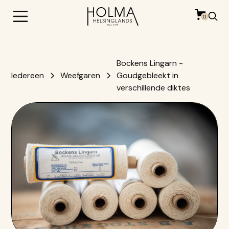
0
Bockens Lingarn -
Iedereen
Weefgaren
Goudgebleekt in
verschillende diktes