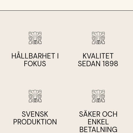
att ångra ditt köp inom 14 dagar utan att ange något
skäl.
För att returnera en produkt:
Kontakta oss inom 14
dagar efter mottagandet av varan. Produkten ska vara
oanvänd och i originalförpackning. Returkostnader står
kunden för, om inte produkten är defekt.
HÅLLBARHET I
KVALITET
FOKUS
SEDAN 1898
SVENSK
SÄKER OCH
PRODUKTION
ENKEL
BETALNING